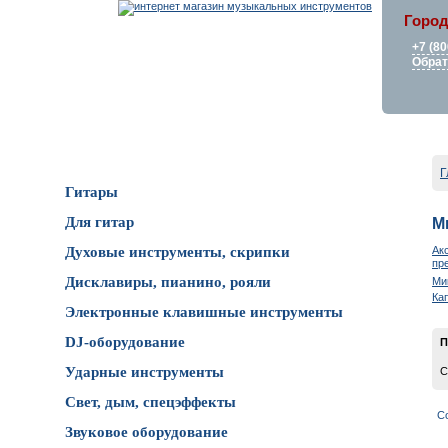
Город
+7 (80
Обрат
Каталог товаров
Г
Гитары
Для гитар
М
Ак
Духовые инструменты, скрипки
пр
Дисклавиры, пианино, рояли
Ми
Ка
Электронные клавишные инструменты
DJ-оборудование
П
Ударные инструменты
С
Свет, дым, спецэффекты
С
Звуковое оборудование