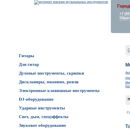
Город
+7 (80
Обрат
Каталог товаров
Г
Гитары
Для гитар
М
Ак
Духовые инструменты, скрипки
пр
Дисклавиры, пианино, рояли
Ми
Ка
Электронные клавишные инструменты
DJ-оборудование
П
Ударные инструменты
С
Свет, дым, спецэффекты
Звуковое оборудование
Т