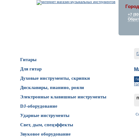
Город
+7 (80
Обрат
Каталог товаров
Г
Гитары
Для гитар
М
Духовые инструменты, скрипки
Г
Го
Дисклавиры, пианино, рояли
Электронные клавишные инструменты
П
DJ-оборудование
С
Ударные инструменты
Свет, дым, спецэффекты
Звуковое оборудование