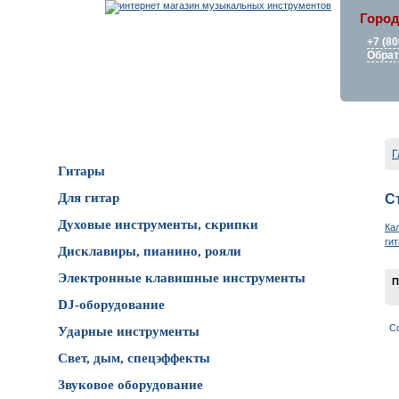
Город
+7 (80
Обрат
Каталог товаров
Г
Гитары
Для гитар
С
Духовые инструменты, скрипки
Ка
ги
Дисклавиры, пианино, рояли
Электронные клавишные инструменты
П
DJ-оборудование
С
Ударные инструменты
Свет, дым, спецэффекты
Звуковое оборудование