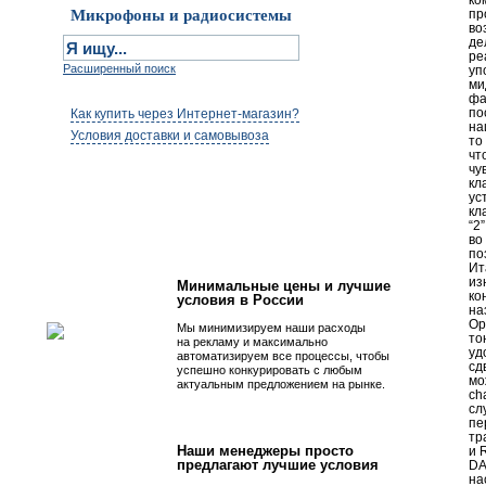
ко
Микрофоны и радиосистемы
пр
во
де
ре
Расширенный поиск
уп
ми
фа
по
Как купить через Интернет-магазин?
на
Условия доставки и самовывоза
то
чт
чу
кл
ус
Первым быть просто!
кл
“2
во
по
Ит
из
Минимальные цены и лучшие
ко
условия в России
на
Ор
Мы минимизируем наши расходы
то
на рекламу и максимально
уд
автоматизируем все процессы, чтобы
сд
успешно конкурировать с любым
мо
актуальным предложением на рынке.
ch
сл
пе
тр
Наши менеджеры просто
и 
предлагают лучшие условия
DA
на