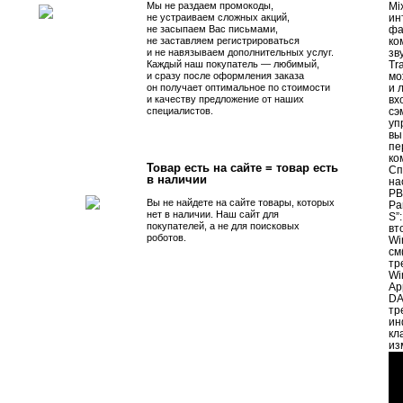
Мы не раздаем промокоды,
Mi
не устраиваем сложных акций,
ин
не засыпаем Вас письмами,
фа
не заставляем регистрироваться
ко
и не навязываем дополнительных услуг.
зв
Каждый наш покупатель — любимый,
Tr
и сразу после оформления заказа
мо
он получает оптимальное по стоимости
и 
и качеству предложение от наших
вх
специалистов.
сэ
уп
вы
пе
ко
Товар есть на сайте = товар есть
Сп
в наличии
на
PB
Вы не найдете на сайте товары, которых
Pa
нет в наличии. Наш сайт для
S”
покупателей, а не для поисковых
вт
роботов.
Wi
см
тр
Wi
Ap
DA
тр
ин
кл
из