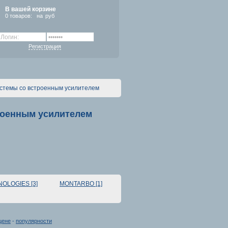
В вашей корзине
0
товаров:
на
руб
Регистрация
истемы со встроенным усилителем
роенным усилителем
OLOGIES [3]
MONTARBO [1]
цене
-
популярности