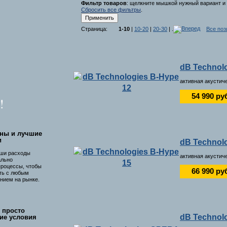
Фильтр товаров
: щелкните мышкой нужный вариант и 
Сбросить все фильтры
.
Страница:
1-10
|
10-20
|
20-30
| .
Все поз
dB Technol
активная акустиче
54 990 ру
!
ны и лучшие
и
dB Technol
ши расходы
активная акустиче
ально
процессы, чтобы
66 990 ру
ть с любым
нием на рынке.
 просто
dB Technol
ие условия