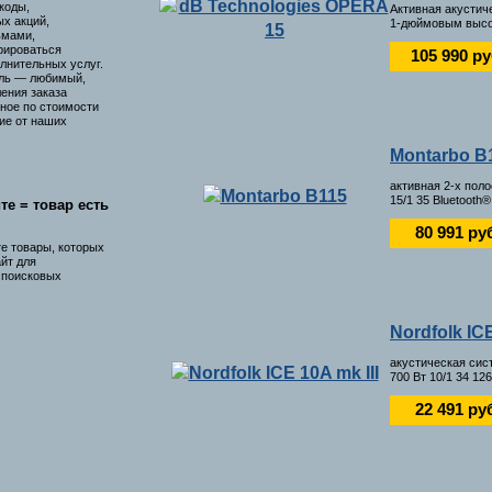
коды,
Активная акустич
х акций,
1-дюймовым высо
ьмами,
рироваться
105 990 р
лнительных услуг.
ль — любимый,
ения заказа
ное по стоимости
ие от наших
Montarbo B
активная 2-х пол
15/1 35 Bluetooth®
те = товар есть
80 991 ру
те товары, которых
айт для
я поисковых
Nordfolk ICE
акустическая сис
700 Вт 10/1 34 12
22 491 ру