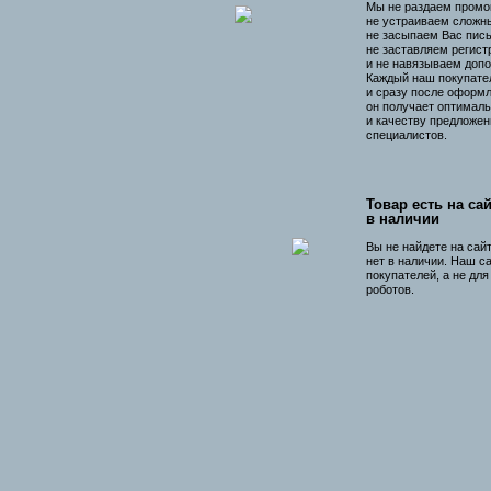
Мы не раздаем промо
не устраиваем сложны
не засыпаем Вас пис
не заставляем регист
и не навязываем допо
Каждый наш покупате
и сразу после оформл
он получает оптималь
и качеству предложен
специалистов.
Товар есть на сай
в наличии
Вы не найдете на сай
нет в наличии. Наш с
покупателей, а не дл
роботов.