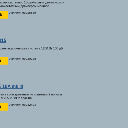
еская система с 15-дюймовым динамиком и
кочастотным драйвером мощнос
Артикул: 00025580
уб
115
осная акустическая система 1200 Вт 130 дБ
Артикул: 00030728
б
 10A mk III
тема со встроенным усилителем 2 полосы
6 dB 55-20 kHz пластик
Артикул: 00032404
б