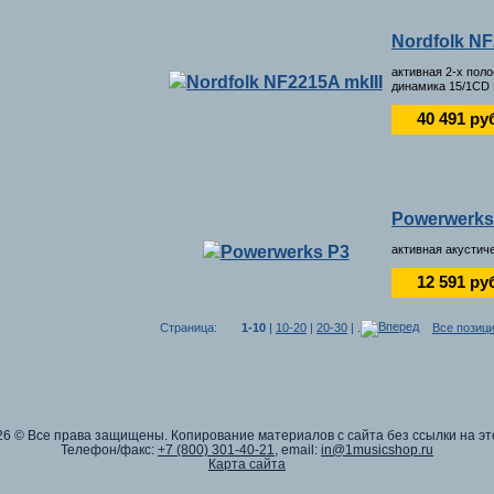
Nordfolk NF
активная 2-х пол
динамика 15/1CD 
40 491 ру
Powerwerks
активная акустиче
12 591 ру
Страница:
1-10
|
10-20
|
20-30
| .
Все позиц
26 © Все права защищены. Копирование материалов с сайта без ссылки на эт
Телефон/факс:
+7 (800) 301-40-21
, email:
in@1musicshop.ru
Карта сайта