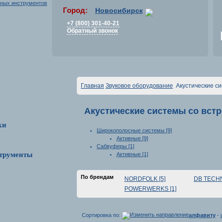
Город:
Новосибирск
+7 (800) 301-40-21
Обратный звонок
Главная
Звуковое оборудование
Акустические с
Акустические системы со вст
ки
Широкополосные системы [9]
Активные [9]
Сабвуферы [1]
трументы
Активные [1]
По брендам
NORDFOLK [5]
DB TECHN
POWERWERKS [1]
Сортировка по:
алфавиту
-