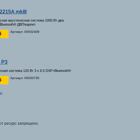
2215A mkIII
осная акустическая система 1000 Вт два
Bluetooth® ДВП/карпет
Артикул: 00032409
б
 P3
ская система 120 Вт 3 x 6.5 DSP+Bluetooth®
Артикул: 00030735
б
ии
от ресурс запрещено.