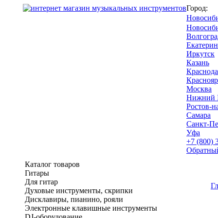
Город:
Новосиб
Новосиб
Волгогра
Екатерин
Иркутск
Казань
Краснода
Краснояр
Москва
Нижний 
Ростов-н
Самара
Санкт-Пе
Уфа
+7 (800) 
Обратны
Каталог товаров
Гитары
Для гитар
Г
Духовые инструменты, скрипки
Дисклавиры, пианино, рояли
Электронные клавишные инструменты
DJ-оборудование