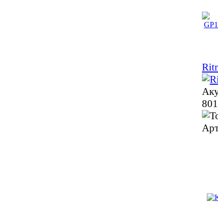
Rit
Аку
801
Арт