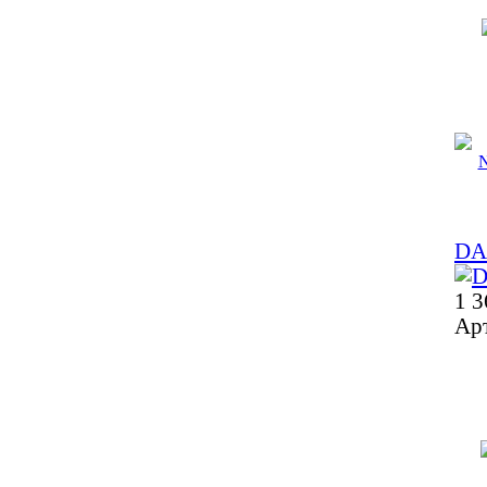
DA
1 3
Ар