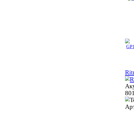
Rit
Аку
801
Ар