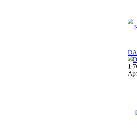
DA
1 7
Ар