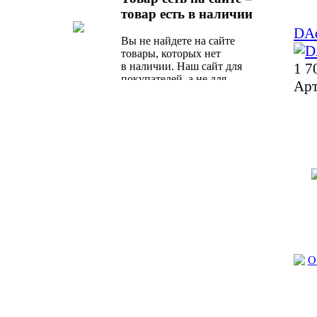
по стоимости и качеству
товар есть в наличии
предложение от наших
DA
специалистов.
Вы не найдете на сайте
товары, которых нет
1 7
в наличии. Наш сайт для
покупателей, а не для
Арт
поисковых роботов.