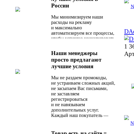
России
Мы минимизируем наши
расходы на рекламу
и максимально
DA
автоматизируем все процессы,
чтобы успешно конкурировать
с любым актуальным
1 3
предложением на рынке.
Наши менеджеры
Арт
просто предлагают
лучшие условия
Мы не раздаем промокоды,
не устраиваем сложных акций,
не засыпаем Вас письмами,
не заставляем
регистрироваться
и не навязываем
дополнительных услуг.
Каждый наш покупатель —
любимый, и сразу после
оформления заказа
он получает оптимальное
Товар есть на сайте =