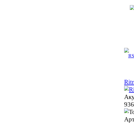
Rit
Аку
936
Арт