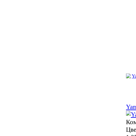
Ya
Ком
Цве