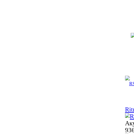
Rit
Аку
936