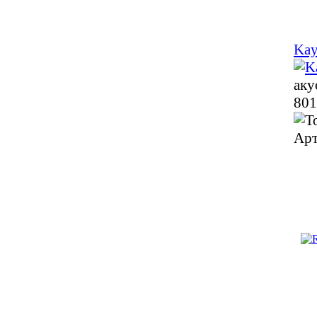
Kay
аку
801
Арт