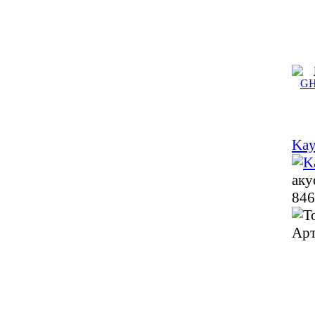
Kay
аку
846
Арт