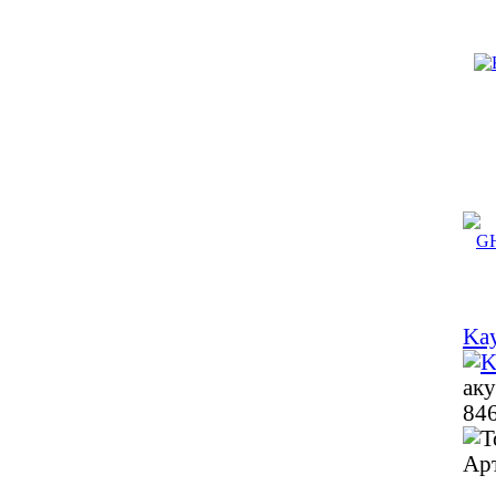
Ka
аку
846
Ар