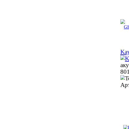
Ka
аку
801
Ар