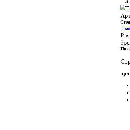
1 3
Арт
Стр
Гла
Роя
бре
По 
Сор
це